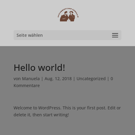
Seite wählen
Hello world!
von
Manuela
|
Aug. 12, 2018
|
Uncategorized
|
0
Kommentare
Welcome to WordPress. This is your first post. Edit or
delete it, then start writing!