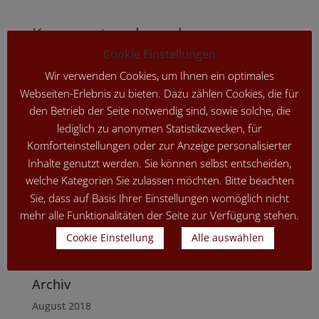
Kommentar absenden
Cookie Einstellungen
Du musst
angemeldet
sein, um einen Kommentar
abzugeben.
Wir verwenden Cookies, um Ihnen ein optimales
Webseiten-Erlebnis zu bieten. Dazu zählen Cookies, die für
den Betrieb der Seite notwendig sind, sowie solche, die
lediglich zu anonymen Statistikzwecken, für
Komforteinstellungen oder zur Anzeige personalisierter
Inhalte genutzt werden. Sie können selbst entscheiden,
welche Kategorien Sie zulassen möchten. Bitte beachten
Neueste Beiträge
Sie, dass auf Basis Ihrer Einstellungen womöglich nicht
Hello world!
mehr alle Funktionalitäten der Seite zur Verfügung stehen.
Cookie Einstellung
Alle auswählen
Neueste Kommentare
Archiv
August 2018